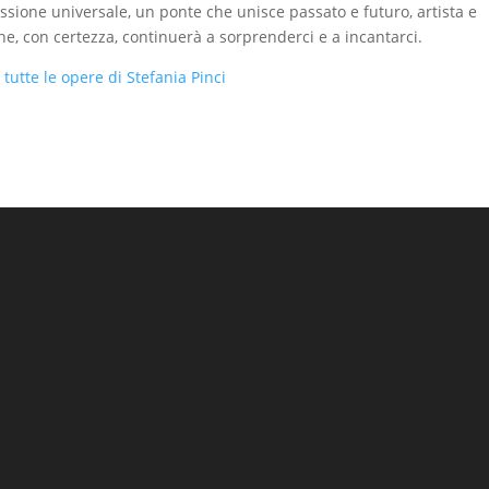
sione universale, un ponte che unisce passato e futuro, artista e
he, con certezza, continuerà a sorprenderci e a incantarci.
 tutte le opere di Stefania Pinci