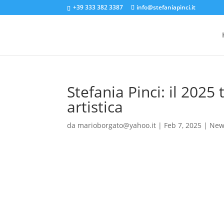
+39 333 382 3387
info@stefaniapinci.it
Stefania Pinci: il 2025
artistica
da
marioborgato@yahoo.it
|
Feb 7, 2025
|
New