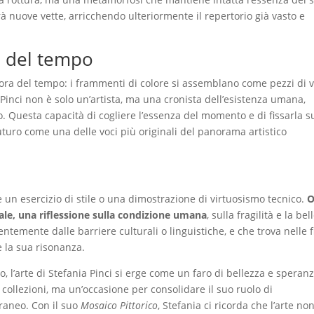
à nuove vette, arricchendo ulteriormente il repertorio già vasto e
a del tempo
ora del tempo: i frammenti di colore si assemblano come pezzi di v
 Pinci non è solo un’artista, ma una cronista dell’esistenza umana,
o. Questa capacità di cogliere l’essenza del momento e di fissarla s
futuro come una delle voci più originali del panorama artistico
re un esercizio di stile o una dimostrazione di virtuosismo tecnico.
O
le, una riflessione sulla condizione umana
, sulla fragilità e la be
entemente dalle barriere culturali o linguistiche, e che trova nelle f
e la sua risonanza.
’arte di Stefania Pinci si erge come un faro di bellezza e speranza
collezioni, ma un’occasione per consolidare il suo ruolo di
raneo. Con il suo
Mosaico Pittorico
, Stefania ci ricorda che l’arte no