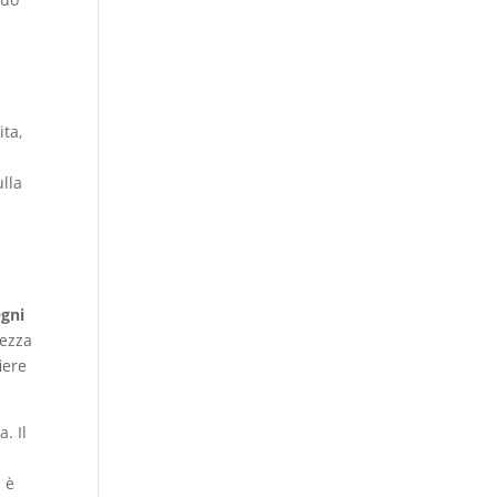
ita,
ulla
gni
llezza
iere
. Il
n è