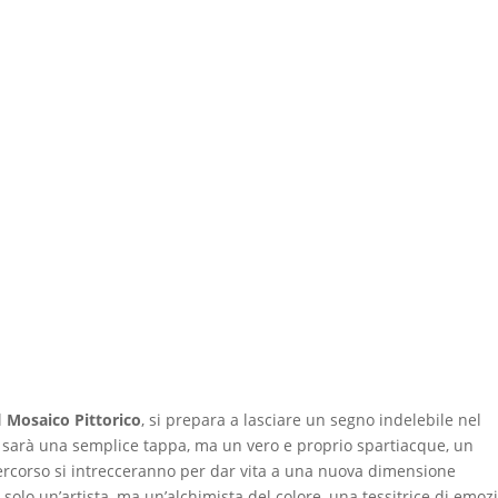
l
Mosaico Pittorico
, si prepara a lasciare un segno indelebile nel
 sarà una semplice tappa, ma un vero e proprio spartiacque, un
percorso si intrecceranno per dar vita a una nuova dimensione
solo un’artista, ma un’alchimista del colore, una tessitrice di emoz