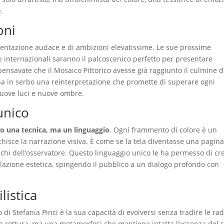
.
oni
mentazione audace e di ambizioni elevatissime. Le sue prossime
 e internazionali saranno il palcoscenico perfetto per presentare
 pensavate che il Mosaico Pittorico avesse già raggiunto il culmine d
 ha in serbo una reinterpretazione che promette di superare ogni
nuove luci e nuove ombre.
unico
olo una tecnica, ma un linguaggio
. Ogni frammento di colore è un
hisce la narrazione visiva. È come se la tela diventasse una pagina
 occhi dell’osservatore. Questo linguaggio unico le ha permesso di cr
lazione estetica, spingendo il pubblico a un dialogo profondo con
listica
 di Stefania Pinci è la sua capacità di evolversi senza tradire le rad
na rottura, ma una metamorfosi che mantiene intatta l’essenza del 