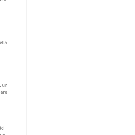
ella
, un
eare
ici
suo