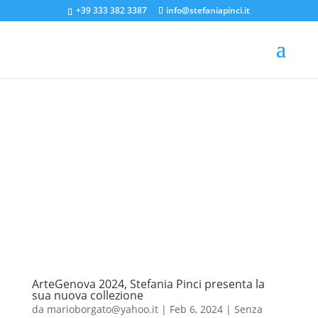
+39 333 382 3387
info@stefaniapinci.it
ArteGenova 2024, Stefania Pinci presenta la
sua nuova collezione
da
marioborgato@yahoo.it
|
Feb 6, 2024
|
Senza