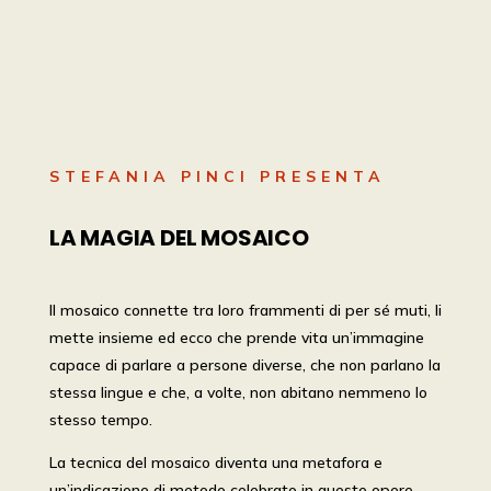
STEFANIA PINCI PRESENTA
LA MAGIA DEL MOSAICO
Il mosaico connette tra Ioro frammenti di per sé muti, li
mette insieme ed ecco che prende vita un’immagine
capace di parlare a persone diverse, che non parlano la
stessa lingue e che, a volte, non abitano nemmeno lo
stesso tempo.
La tecnica del mosaico diventa una metafora e
un’indicazione di metodo celebrato in queste opere,