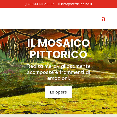
+39 333 382 3387
info@stefaniapinci.it
IL MOSAICO
PITTORICO
Realtà meravigliosamente
scomposte e frammenti di
emozioni.
Le opere