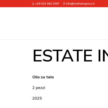
+39 333 382 3387
info@stefaniapinci.it
ESTATE I
Olio su tela
2 pezzi
2025