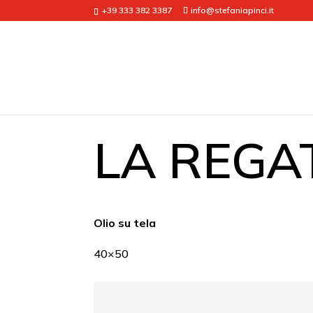
+39 333 382 3387
info@stefaniapinci.it
LA REGA
Olio su tela
40×50