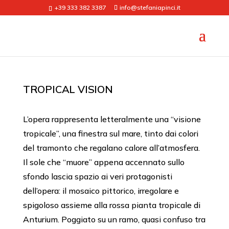
+39 333 382 3387
info@stefaniapinci.it
TROPICAL VISION
L’opera rappresenta letteralmente una “visione
tropicale”, una finestra sul mare, tinto dai colori
del tramonto che regalano calore all’atmosfera.
Il sole che “muore” appena accennato sullo
sfondo lascia spazio ai veri protagonisti
dell’opera: il mosaico pittorico, irregolare e
spigoloso assieme alla rossa pianta tropicale di
Anturium. Poggiato su un ramo, quasi confuso tra