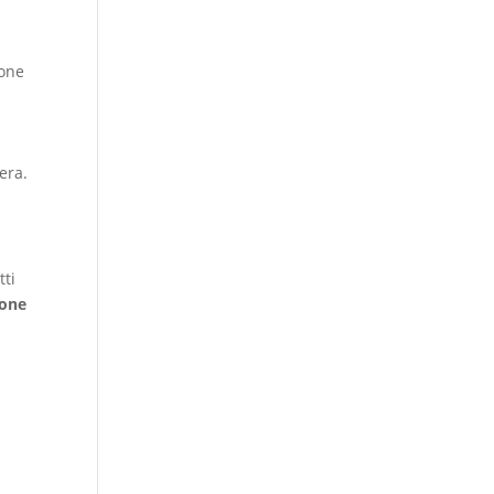
ione
era.
tti
ione