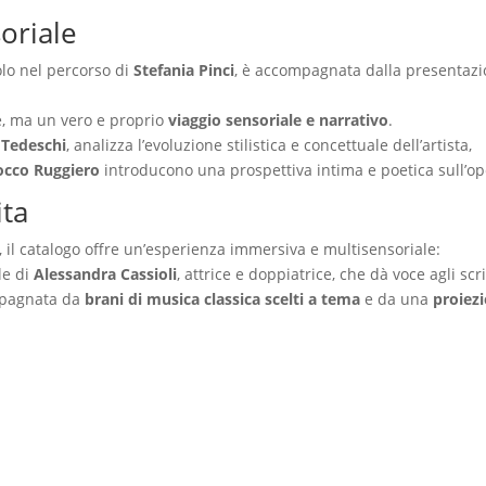
soriale
olo nel percorso di
Stefania Pinci
, è accompagnata dalla presentaz
, ma un vero e proprio
viaggio sensoriale e narrativo
.
 Tedeschi
, analizza l’evoluzione stilistica e concettuale dell’artista,
Rocco Ruggiero
introducono una prospettiva intima e poetica sull’op
ita
, il catalogo offre un’esperienza immersiva e multisensoriale:
le di
Alessandra Cassioli
, attrice e doppiatrice, che dà voce agli scri
ompagnata da
brani di musica classica scelti a tema
e da una
proiez