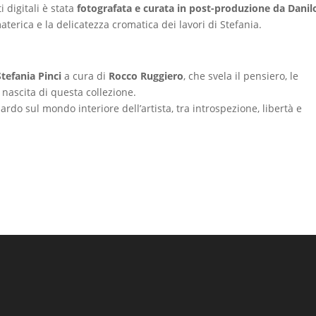
 digitali è stata
fotografata e curata in post-produzione da Danil
materica e la delicatezza cromatica dei lavori di Stefania.
Stefania Pinci
a cura di
Rocco Ruggiero
, che svela il pensiero, le
nascita di questa collezione.
do sul mondo interiore dell’artista, tra introspezione, libertà e