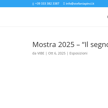
+39 333 382 3387
info@stefaniapinci.it
Mostra 2025 – “Il segno
da
VIBE
|
Ott 6, 2025
|
Esposizioni