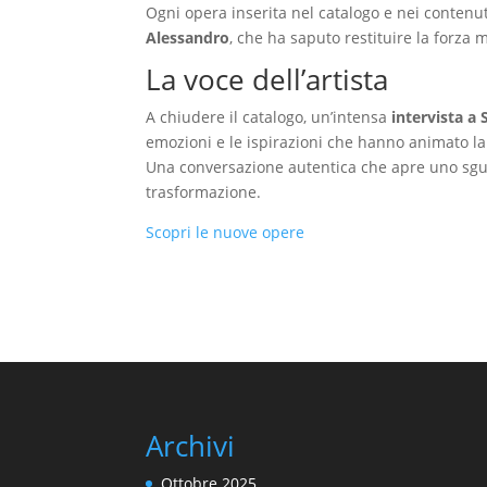
Ogni opera inserita nel catalogo e nei contenuti
Alessandro
, che ha saputo restituire la forza 
La voce dell’artista
A chiudere il catalogo, un’intensa
intervista a 
emozioni e le ispirazioni che hanno animato la 
Una conversazione autentica che apre uno sguar
trasformazione.
Scopri le nuove opere
Archivi
Ottobre 2025