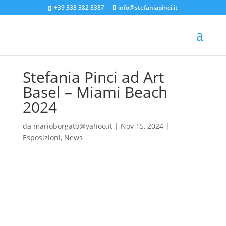
+39 333 382 3387
info@stefaniapinci.it
Stefania Pinci ad Art
Basel – Miami Beach
2024
da
marioborgato@yahoo.it
|
Nov 15, 2024
|
Esposizioni
,
News