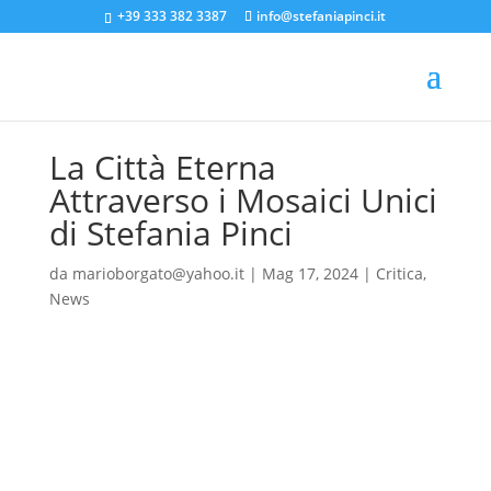
+39 333 382 3387
info@stefaniapinci.it
La Città Eterna
Attraverso i Mosaici Unici
di Stefania Pinci
da
marioborgato@yahoo.it
|
Mag 17, 2024
|
Critica
,
News